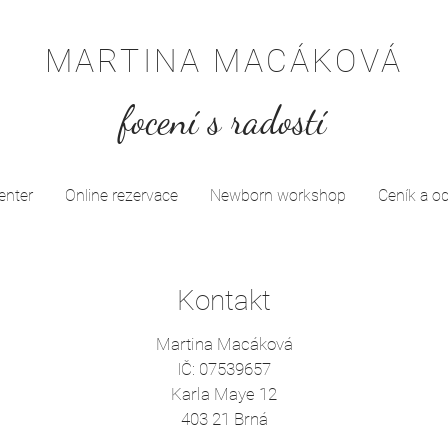
MARTINA MACÁKOVÁ
focení s radostí
enter
Online rezervace
Newborn workshop
Ceník a 
Kontakt
Martina Macáková
IČ: 07539657
Karla Maye 12
403 21 Brná