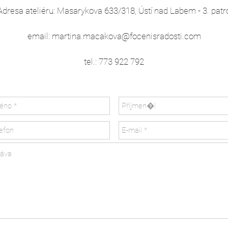
Adresa ateliéru: Masarykova 633/318, Ústí nad Labem - 3. patr
email:
martina.macakova@focenisradosti.com
tel.: 773 922 792